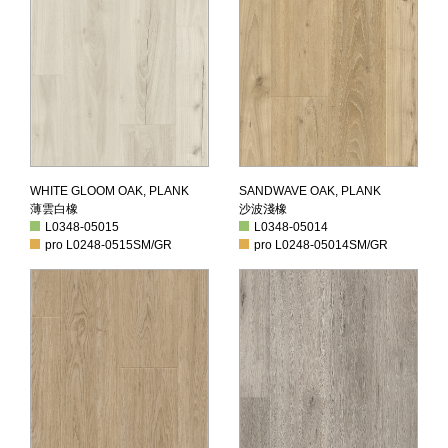
薄雲白橡
沙波淺橡
WHITE GLOOM OAK, PLANK
SANDWAVE OAK, PLANK
薄雲白橡
沙波淺橡
L0348-05015
L0348-05014
L0348-05015
L0348-05014
pro L0248-0515
SM/GR
pro L0248-05014
SM/GR
pro L0248-0515
SM/GR
pro L0248-05014
SM/GR