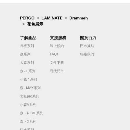
PERGO
LAMINATE
Drammen
花色展示
了解產品
支援服務
關於百力
長板系列
線上預約
門市據點
森系列
FAQs
聯絡我們
大森系列
文件下載
森2.0系列
尋找門市
小森 ⁺ 系列
森 ‧ MAX系列
岩板pro系列
小森V系列
森・REAL系列
森・X系列