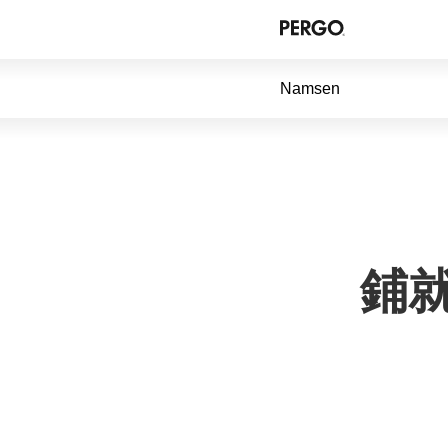
Namsen
鋪