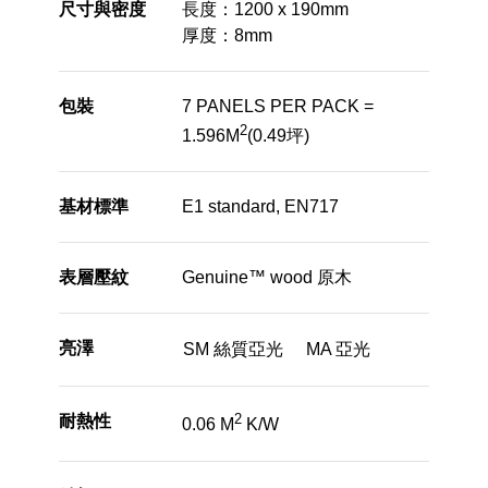
尺寸與密度
長度：1200 x 190mm
厚度：8mm
包裝
7 PANELS PER PACK =
2
1.596M
(0.49坪)
基材標準
E1 standard, EN717
表層壓紋
Genuine™ wood 原木
亮澤
SM 絲質亞光
MA 亞光
2
耐熱性
0.06 M
K/W