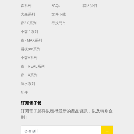
森系列
FAQs
聯絡我們
大森系列
文件下載
森2.0系列
尋找門市
小森 ⁺ 系列
森 ‧ MAX系列
岩板pro系列
小森V系列
森・REAL系列
森・X系列
防水系列
配件
訂閱電子報
訂閱電⼦郵件以獲得最新的產品資訊，以及特別企
劃！
→