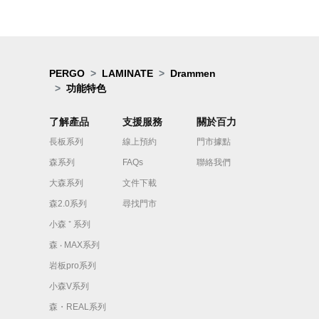
PERGO
LAMINATE
Drammen
功能特色
了解產品
支援服務
關於百力
長板系列
線上預約
門市據點
森系列
FAQs
聯絡我們
大森系列
文件下載
森2.0系列
尋找門市
小森 ⁺ 系列
森 ‧ MAX系列
岩板pro系列
小森V系列
森・REAL系列