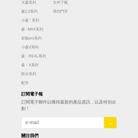
大森系列
文件下載
森2.0系列
尋找門市
小森 ⁺ 系列
森 ‧ MAX系列
岩板pro系列
小森V系列
森・REAL系列
森・X系列
防水系列
配件
訂閱電子報
訂閱電⼦郵件以獲得最新的產品資訊，以及特別企
劃！
→
關注我們